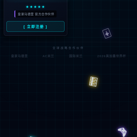
方针目标
质量管理策略
车载品
质量证书
环境管理
环境公告
厦门艾弗森贝博ballbet官网子有限公司2025
年二季度VOC自查表