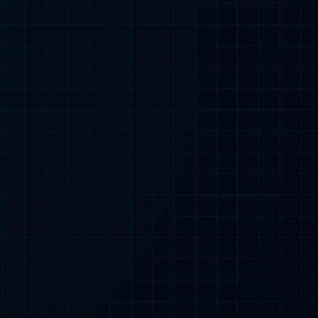
污染环境防治信息公开
2025-08-21
承诺书
2025-08-11
自查表
2025-06-16
进封装技术研发和产线建设项目
2025-06-09
挥发性有机物污染防治自查表
2025-03-13
进封装技术研发和产线建设项目
2025-01-24
挥发性有机物污染防治自查表
2024-12-09