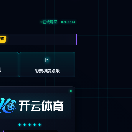
方针
投资者关系
客户服务
Language