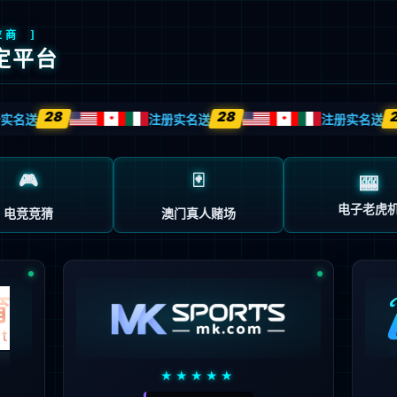
首页
关于我们
公司动态
产品技术
质保